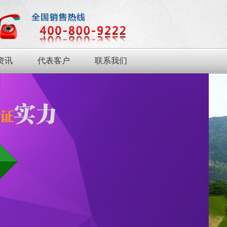
资讯
代表客户
联系我们
资讯
代表客户
联系我们