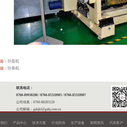
篇：
分盘机
篇：
分条机
联系电话：
0760-89938280 / 0760-85318905 / 0760-85318907
公司传真：0760-88283220
公司邮箱：gahjkf@gahj.com.cn
于我们
产品中心
技术方案
行业防伪
生产设备
新闻资讯
代表客户